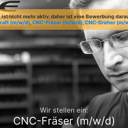
ist nicht mehr aktiv, daher ist eine Bewerbung dara
raft (m/w/d)
,
CNC-Fräser (m/w/d)
,
CNC-Dreher (m/w
Wir stellen ein:
CNC-Fräser (m/w/d)