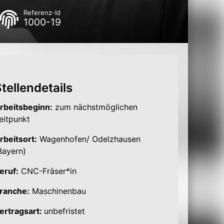
Referenz-Id
1000-19
tellendetails
rbeitsbeginn:
zum nächstmöglichen
eitpunkt
rbeitsort:
Wagenhofen/ Odelzhausen
Bayern)
eruf:
CNC-Fräser*in
ranche:
Maschinenbau
ertragsart:
unbefristet