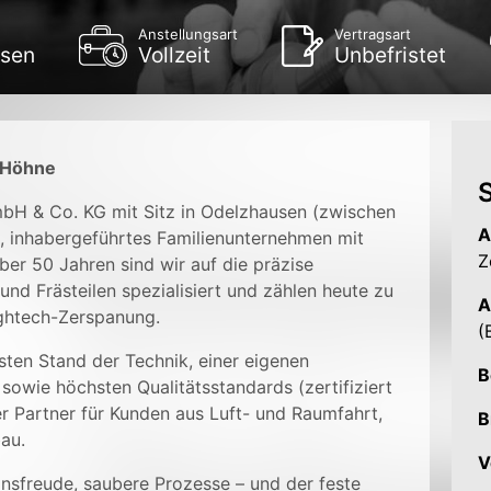
Anstellungsart
Vertragsart
sen
Vollzeit
Unbefristet
i Höhne
S
bH & Co. KG mit Sitz in Odelzhausen (zwischen
A
, inhabergeführtes Familienunternehmen mit
Z
ber 50 Jahren sind wir auf die präzise
d Frästeilen spezialisiert und zählen heute zu
A
ghtech-Zerspanung.
(
en Stand der Technik, einer eigenen
B
ie höchsten Qualitätsstandards (zertifiziert
er Partner für Kunden aus Luft- und Raumfahrt,
B
au.
V
nsfreude, saubere Prozesse – und der feste