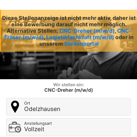
Diese Stellenanzeige ist nicht mehr aktiv, daher ist
eine Bewerbung darauf nicht mehr möglich.
Alternative Stellen:
CNC-Dreher (m/w/d)
,
CNC-
Fräser (m/w/d)
,
Logistikfachkraft (m/w/d)
oder in
unserem
Stellenportal
Wir stellen ein:
CNC-Dreher (m/w/d)
Ort
Odelzhausen
Anstellungsart
Vollzeit